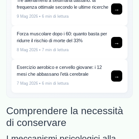
Tre allenamenti a settimana bastano: la
frequenza ottimale secondo le ultime ricerche
→
9 Mag 2026
• 6 min di lettura
Forza muscolare dopo i 60: quanto basta per
ridurre il rischio di morte del 33%
→
8 Mag 2026
• 7 min di lettura
Esercizio aerobico e cervello giovane: i 12
mesi che abbassano l’età cerebrale
→
7 Mag 2026
• 6 min di lettura
Comprendere la necessità
di conservare
I meccanismi psicologici alla