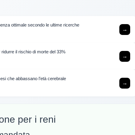
uenza ottimale secondo le ultime ricerche
→
idurre il rischio di morte del 33%
→
mesi che abbassano l’età cerebrale
→
one per i reni
omandata