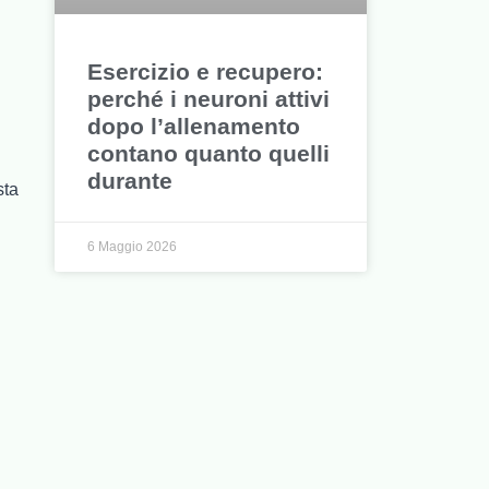
Esercizio e recupero:
perché i neuroni attivi
dopo l’allenamento
contano quanto quelli
durante
sta
6 Maggio 2026